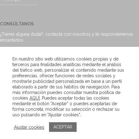
CONSÚLTANOS
¿Tienes alguna duda?, contacta con nosotros y te responderemos
encantados
Escríbenos
En nuestro sitio web utilizamos cookies propias y de
terceros para finalidades analíticas mediante el análisis
del tráfico web, personalizar el contenido mediante sus
preferencias, ofrecer funciones de redes sociales y
mostrarle publicidad personalizada en base a un perfil
Copyright – Van Beveren 2020
elaborado a partir de sus hábitos de navegación. Para
más información puedes consultar nuestra política de
cookies
AQUÍ
. Puedes aceptar todas las cookies
mediante el botón "Aceptar" o puedes aceptarlas de
forma concreta, modificar su selección o rechazar su
uso pulsando en "Ajustar cookies"..
ACEPTAR
Ajustar cookies