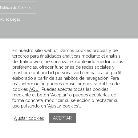
Política de Cookies
Aviso Legal
CONSÚLTANOS
En nuestro sitio web utilizamos cookies propias y de
¿Tienes alguna duda?, contacta con nosotros y te responderemos
terceros para finalidades analíticas mediante el análisis
encantados
del tráfico web, personalizar el contenido mediante sus
preferencias, ofrecer funciones de redes sociales y
mostrarle publicidad personalizada en base a un perfil
Escríbenos
elaborado a partir de sus hábitos de navegación. Para
más información puedes consultar nuestra política de
cookies
AQUÍ
. Puedes aceptar todas las cookies
mediante el botón "Aceptar" o puedes aceptarlas de
Copyright – Van Beveren 2020
forma concreta, modificar su selección o rechazar su
uso pulsando en "Ajustar cookies"..
ACEPTAR
Ajustar cookies