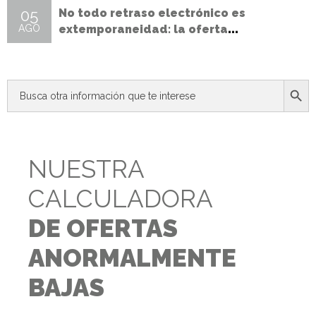
05
No todo retraso electrónico es
AGO
extemporaneidad: la oferta
presentada vence a la incidencia
técnica
Botón d
Buscar:
NUESTRA
CALCULADORA
DE OFERTAS
ANORMALMENTE
BAJAS