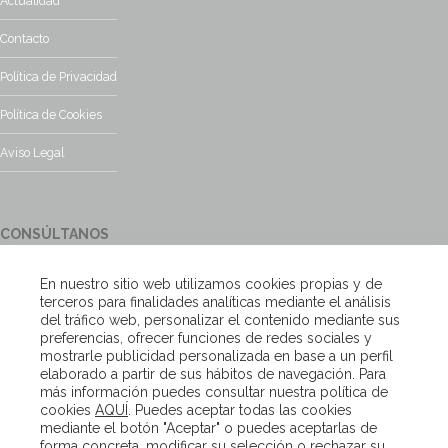
Actualidad
Contacto
Política de Privacidad
Política de Cookies
Aviso Legal
CONSÚLTANOS
¿Tienes alguna duda?, contacta con nosotros y te responderemos
En nuestro sitio web utilizamos cookies propias y de
encantados
terceros para finalidades analíticas mediante el análisis
del tráfico web, personalizar el contenido mediante sus
preferencias, ofrecer funciones de redes sociales y
Escríbenos
mostrarle publicidad personalizada en base a un perfil
elaborado a partir de sus hábitos de navegación. Para
más información puedes consultar nuestra política de
cookies
AQUÍ
. Puedes aceptar todas las cookies
Copyright – Van Beveren 2020
mediante el botón "Aceptar" o puedes aceptarlas de
forma concreta, modificar su selección o rechazar su