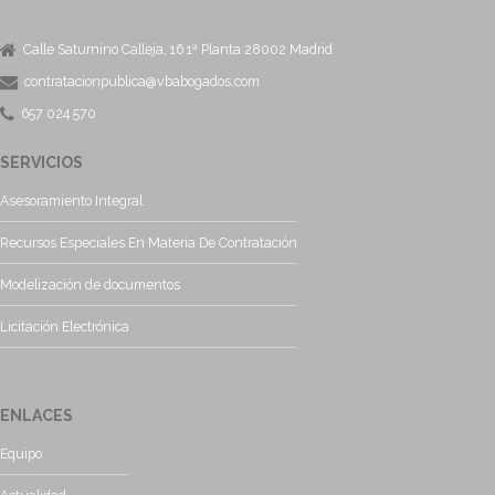
Calle Saturnino Calleja, 16 1ª Planta 28002 Madrid
contratacionpublica@vbabogados.com
657 024 570
SERVICIOS
Asesoramiento Integral
Recursos Especiales En Materia De Contratación
Modelización de documentos
Licitación Electrónica
ENLACES
Equipo