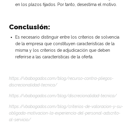
en los plazos fijados. Por tanto, desestima el motivo.
Conclusión:
Es necesario distinguir entre los criterios de solvencia
de la empresa que constituyen características de la
misma y los criterios de adjudicación que deben
referirse a las características de la oferta.
https://vbabogados.com/blog/recurso-contra-pliegos-
discrecionalidad-tecnica/
https://vbabogados.com/blog/discrecionalidad-tecnica/
https://vbabogados.com/blog/criterios-de-valoracion-y-su-
obligada-motivacion-la-experiencia-del-personal-adscrito-
al-servicio/