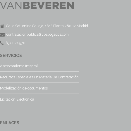
Calle Saturnino Calleja, 16 1ª Planta 28002 Madrid
contratacionpublica@vbabogados.com
657 024 570
SERVICIOS
Asesoramiento Integral
Recursos Especiales En Materia De Contratación
Modelización de documentos
Licitación Electrónica
ENLACES