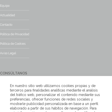
Equipo
Actualidad
Contacto
Política de Privacidad
Política de Cookies
Aviso Legal
CONSÚLTANOS
¿Tienes alguna duda?, contacta con nosotros y te responderemos
En nuestro sitio web utilizamos cookies propias y de
encantados
terceros para finalidades analíticas mediante el análisis
del tráfico web, personalizar el contenido mediante sus
preferencias, ofrecer funciones de redes sociales y
Escríbenos
mostrarle publicidad personalizada en base a un perfil
elaborado a partir de sus hábitos de navegación. Para