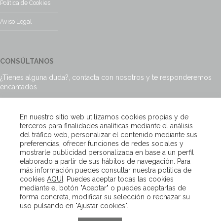
Política de Cookies
Aviso Legal
CONSÚLTANOS
¿Tienes alguna duda?, contacta con nosotros y te responderemos
encantados
Escríbenos
En nuestro sitio web utilizamos cookies propias y de
terceros para finalidades analíticas mediante el análisis
del tráfico web, personalizar el contenido mediante sus
preferencias, ofrecer funciones de redes sociales y
mostrarle publicidad personalizada en base a un perfil
Copyright – Van Beveren 2020
elaborado a partir de sus hábitos de navegación. Para
más información puedes consultar nuestra política de
cookies
AQUÍ
. Puedes aceptar todas las cookies
mediante el botón "Aceptar" o puedes aceptarlas de
forma concreta, modificar su selección o rechazar su
uso pulsando en "Ajustar cookies"..