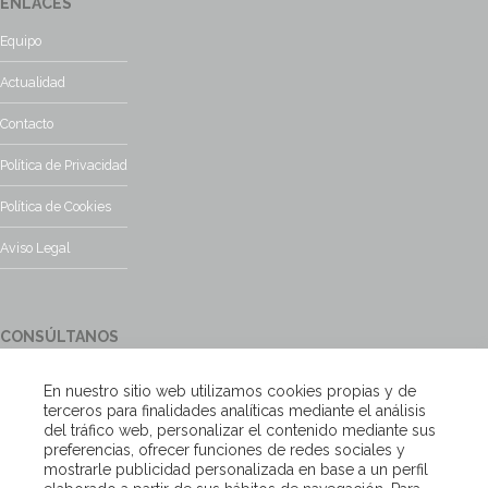
ENLACES
Equipo
Actualidad
Contacto
Política de Privacidad
Política de Cookies
Aviso Legal
CONSÚLTANOS
¿Tienes alguna duda?, contacta con nosotros y te responderemos
En nuestro sitio web utilizamos cookies propias y de
encantados
terceros para finalidades analíticas mediante el análisis
del tráfico web, personalizar el contenido mediante sus
preferencias, ofrecer funciones de redes sociales y
Escríbenos
mostrarle publicidad personalizada en base a un perfil