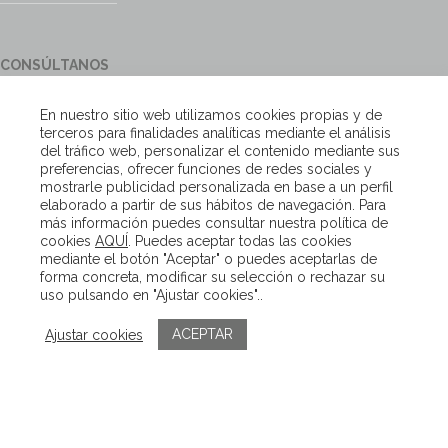
CONSÚLTANOS
¿Tienes alguna duda?, contacta con nosotros y te responderemos
En nuestro sitio web utilizamos cookies propias y de
encantados
terceros para finalidades analíticas mediante el análisis
del tráfico web, personalizar el contenido mediante sus
preferencias, ofrecer funciones de redes sociales y
Escríbenos
mostrarle publicidad personalizada en base a un perfil
elaborado a partir de sus hábitos de navegación. Para
más información puedes consultar nuestra política de
cookies
AQUÍ
. Puedes aceptar todas las cookies
Copyright – Van Beveren 2020
mediante el botón "Aceptar" o puedes aceptarlas de
forma concreta, modificar su selección o rechazar su
uso pulsando en "Ajustar cookies"..
ACEPTAR
Ajustar cookies