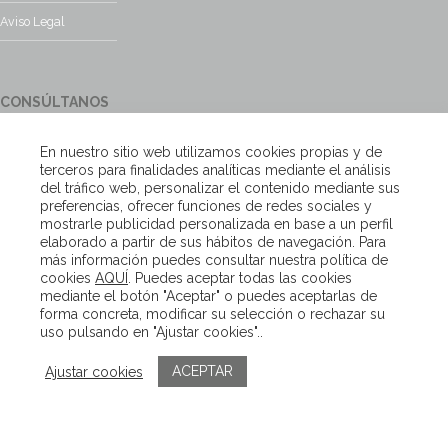
Aviso Legal
CONSÚLTANOS
¿Tienes alguna duda?, contacta con nosotros y te responderemos
En nuestro sitio web utilizamos cookies propias y de
encantados
terceros para finalidades analíticas mediante el análisis
del tráfico web, personalizar el contenido mediante sus
preferencias, ofrecer funciones de redes sociales y
Escríbenos
mostrarle publicidad personalizada en base a un perfil
elaborado a partir de sus hábitos de navegación. Para
más información puedes consultar nuestra política de
cookies
AQUÍ
. Puedes aceptar todas las cookies
Copyright – Van Beveren 2020
mediante el botón "Aceptar" o puedes aceptarlas de
forma concreta, modificar su selección o rechazar su
uso pulsando en "Ajustar cookies"..
ACEPTAR
Ajustar cookies