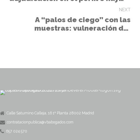
que comunicar a cada licitador
NEXT
por separado?
A “palos de ciego” con las
muestras: vulneración del
examen anónimo
Calle Saturnino Calleja, 16 1ª Planta 28002 Madrid
contratacionpublica@vbabogados.com
657 024 570