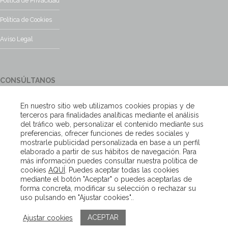
Política de Privacidad
Política de Cookies
Aviso Legal
CONSÚLTANOS
¿Tienes alguna duda?, contacta con nosotros y te responderemos
En nuestro sitio web utilizamos cookies propias y de
encantados
terceros para finalidades analíticas mediante el análisis
del tráfico web, personalizar el contenido mediante sus
preferencias, ofrecer funciones de redes sociales y
Escríbenos
mostrarle publicidad personalizada en base a un perfil
elaborado a partir de sus hábitos de navegación. Para
más información puedes consultar nuestra política de
cookies
AQUÍ
. Puedes aceptar todas las cookies
Copyright – Van Beveren 2020
mediante el botón "Aceptar" o puedes aceptarlas de
forma concreta, modificar su selección o rechazar su
uso pulsando en "Ajustar cookies"..
ACEPTAR
Ajustar cookies