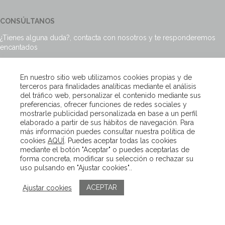
CONSÚLTANOS
¿Tienes alguna duda?, contacta con nosotros y te responderemos
encantados
Escríbenos
En nuestro sitio web utilizamos cookies propias y de
terceros para finalidades analíticas mediante el análisis
del tráfico web, personalizar el contenido mediante sus
preferencias, ofrecer funciones de redes sociales y
mostrarle publicidad personalizada en base a un perfil
Copyright – Van Beveren 2020
elaborado a partir de sus hábitos de navegación. Para
más información puedes consultar nuestra política de
cookies
AQUÍ
. Puedes aceptar todas las cookies
mediante el botón "Aceptar" o puedes aceptarlas de
forma concreta, modificar su selección o rechazar su
uso pulsando en "Ajustar cookies"..
ACEPTAR
Ajustar cookies