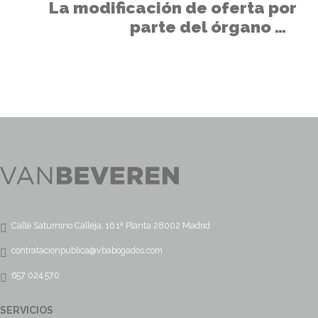
La modificación de oferta por
parte del órgano de
contratación con base a
informes de valoraciones
externos.
Calle Saturnino Calleja, 16 1ª Planta 28002 Madrid
contratacionpublica@vbabogados.com
657 024 570
SERVICIOS