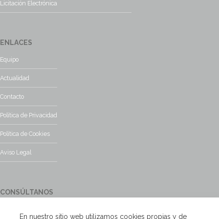
Licitación Electrónica
ENLACES
Equipo
Actualidad
Contacto
Política de Privacidad
Política de Cookies
Aviso Legal
CONSÚLTANOS
¿Tienes alguna duda?, contacta con nosotros y te responderemos
En nuestro sitio web utilizamos cookies propias y de
encantados