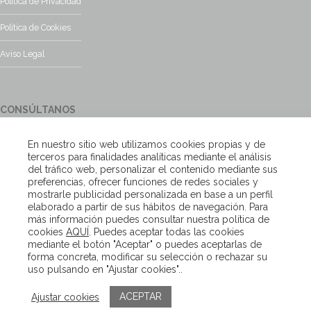
Política de Privacidad
Política de Cookies
Aviso Legal
CONSÚLTANOS
¿Tienes alguna duda?, contacta con nosotros y te responderemos
En nuestro sitio web utilizamos cookies propias y de
encantados
terceros para finalidades analíticas mediante el análisis
del tráfico web, personalizar el contenido mediante sus
preferencias, ofrecer funciones de redes sociales y
Escríbenos
mostrarle publicidad personalizada en base a un perfil
elaborado a partir de sus hábitos de navegación. Para
más información puedes consultar nuestra política de
cookies
AQUÍ
. Puedes aceptar todas las cookies
Copyright – Van Beveren 2020
mediante el botón "Aceptar" o puedes aceptarlas de
forma concreta, modificar su selección o rechazar su
uso pulsando en "Ajustar cookies"..
ACEPTAR
Ajustar cookies