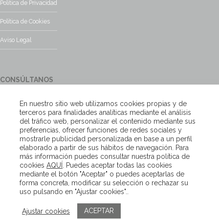
Política de Privacidad
Política de Cookies
Aviso Legal
CONSÚLTANOS
¿Tienes alguna duda?, contacta con nosotros y te responderemos
En nuestro sitio web utilizamos cookies propias y de
encantados
terceros para finalidades analíticas mediante el análisis
del tráfico web, personalizar el contenido mediante sus
preferencias, ofrecer funciones de redes sociales y
Escríbenos
mostrarle publicidad personalizada en base a un perfil
elaborado a partir de sus hábitos de navegación. Para
más información puedes consultar nuestra política de
cookies
AQUÍ
. Puedes aceptar todas las cookies
Copyright – Van Beveren 2020
mediante el botón "Aceptar" o puedes aceptarlas de
forma concreta, modificar su selección o rechazar su
uso pulsando en "Ajustar cookies"..
ACEPTAR
Ajustar cookies