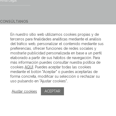
Aviso Legal
CONSÚLTANOS
¿Tienes alguna duda?, contacta con nosotros y te responderemos
En nuestro sitio web utilizamos cookies propias y de
encantados
terceros para finalidades analíticas mediante el análisis
del tráfico web, personalizar el contenido mediante sus
preferencias, ofrecer funciones de redes sociales y
Escríbenos
mostrarle publicidad personalizada en base a un perfil
elaborado a partir de sus hábitos de navegación. Para
más información puedes consultar nuestra política de
cookies
AQUÍ
. Puedes aceptar todas las cookies
Copyright – Van Beveren 2020
mediante el botón "Aceptar" o puedes aceptarlas de
forma concreta, modificar su selección o rechazar su
uso pulsando en "Ajustar cookies"..
ACEPTAR
Ajustar cookies