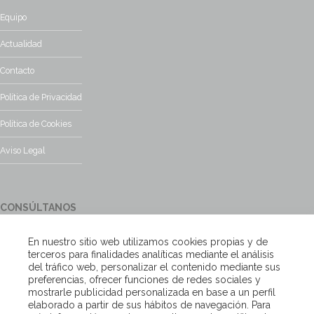
Equipo
Actualidad
Contacto
Política de Privacidad
Política de Cookies
Aviso Legal
CONSÚLTANOS
¿Tienes alguna duda?, contacta con nosotros y te responderemos
En nuestro sitio web utilizamos cookies propias y de
encantados
terceros para finalidades analíticas mediante el análisis
del tráfico web, personalizar el contenido mediante sus
preferencias, ofrecer funciones de redes sociales y
Escríbenos
mostrarle publicidad personalizada en base a un perfil
elaborado a partir de sus hábitos de navegación. Para