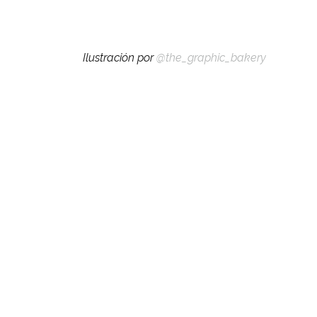
Ilustración por
@the_graphic_bakery