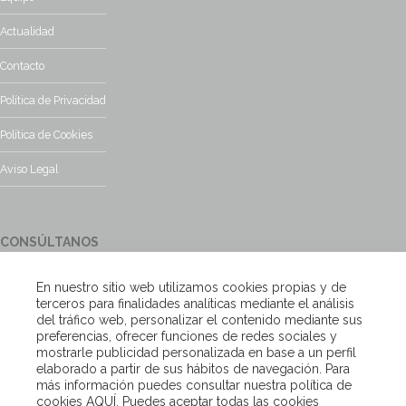
Actualidad
Contacto
Política de Privacidad
Política de Cookies
Aviso Legal
CONSÚLTANOS
¿Tienes alguna duda?, contacta con nosotros y te responderemos
En nuestro sitio web utilizamos cookies propias y de
encantados
terceros para finalidades analíticas mediante el análisis
del tráfico web, personalizar el contenido mediante sus
preferencias, ofrecer funciones de redes sociales y
Escríbenos
mostrarle publicidad personalizada en base a un perfil
elaborado a partir de sus hábitos de navegación. Para
más información puedes consultar nuestra política de
cookies
AQUÍ
. Puedes aceptar todas las cookies