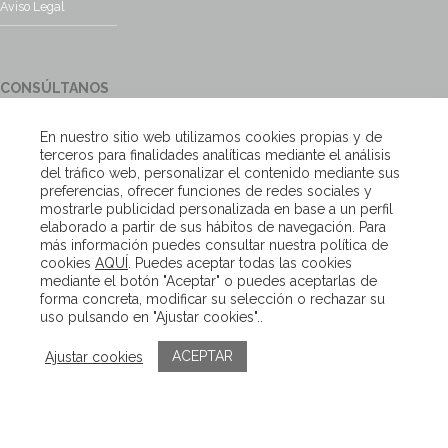
Aviso Legal
CONSÚLTANOS
¿Tienes alguna duda?, contacta con nosotros y te responderemos
En nuestro sitio web utilizamos cookies propias y de
encantados
terceros para finalidades analíticas mediante el análisis
del tráfico web, personalizar el contenido mediante sus
preferencias, ofrecer funciones de redes sociales y
Escríbenos
mostrarle publicidad personalizada en base a un perfil
elaborado a partir de sus hábitos de navegación. Para
más información puedes consultar nuestra política de
cookies
AQUÍ
. Puedes aceptar todas las cookies
Copyright – Van Beveren 2020
mediante el botón "Aceptar" o puedes aceptarlas de
forma concreta, modificar su selección o rechazar su
uso pulsando en "Ajustar cookies"..
ACEPTAR
Ajustar cookies