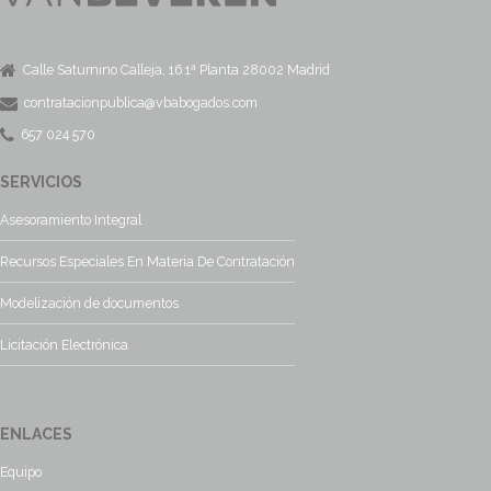
Calle Saturnino Calleja, 16 1ª Planta 28002 Madrid
contratacionpublica@vbabogados.com
657 024 570
SERVICIOS
Asesoramiento Integral
Recursos Especiales En Materia De Contratación
Modelización de documentos
Licitación Electrónica
ENLACES
Equipo