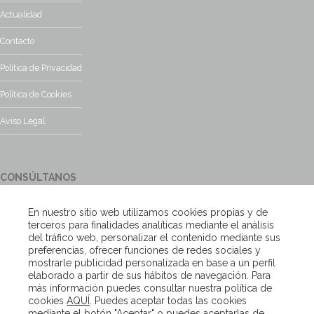
Actualidad
Contacto
Política de Privacidad
Política de Cookies
Aviso Legal
CONSÚLTANOS
¿Tienes alguna duda?, contacta con nosotros y te responderemos
En nuestro sitio web utilizamos cookies propias y de
encantados
terceros para finalidades analíticas mediante el análisis
del tráfico web, personalizar el contenido mediante sus
preferencias, ofrecer funciones de redes sociales y
Escríbenos
mostrarle publicidad personalizada en base a un perfil
elaborado a partir de sus hábitos de navegación. Para
más información puedes consultar nuestra política de
cookies
AQUÍ
. Puedes aceptar todas las cookies
Copyright – Van Beveren 2020
mediante el botón "Aceptar" o puedes aceptarlas de