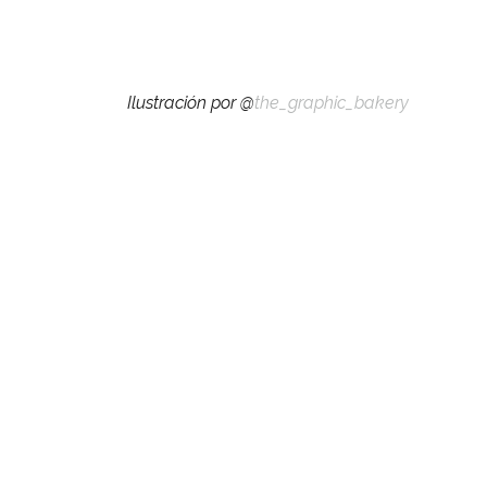
Ilustración por @
the_graphic_bakery