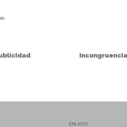
RIO
ublicidad
Incongruencia
ENLACES