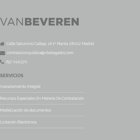
Calle Saturnino Calleja, 16 1ª Planta 28002 Madrid
contratacionpublica@vbabogados.com
657 024 570
SERVICIOS
Asesoramiento Integral
Recursos Especiales En Materia De Contratación
Modelización de documentos
Licitación Electrónica