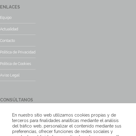
ENLACES
Equipo
Actualidad
Contacto
Política de Privacidad
Política de Cookies
Aviso Legal
CONSÚLTANOS
¿Tienes alguna duda?, contacta con nosotros y te responderemos
En nuestro sitio web utilizamos cookies propias y de
encantados
terceros para finalidades analíticas mediante el análisis
del tráfico web, personalizar el contenido mediante sus
preferencias, ofrecer funciones de redes sociales y
Escríbenos