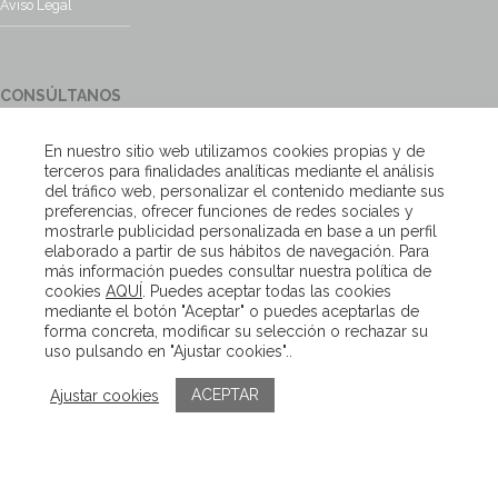
Aviso Legal
CONSÚLTANOS
¿Tienes alguna duda?, contacta con nosotros y te responderemos
En nuestro sitio web utilizamos cookies propias y de
encantados
terceros para finalidades analíticas mediante el análisis
del tráfico web, personalizar el contenido mediante sus
preferencias, ofrecer funciones de redes sociales y
Escríbenos
mostrarle publicidad personalizada en base a un perfil
elaborado a partir de sus hábitos de navegación. Para
más información puedes consultar nuestra política de
cookies
AQUÍ
. Puedes aceptar todas las cookies
Copyright – Van Beveren 2020
mediante el botón "Aceptar" o puedes aceptarlas de
forma concreta, modificar su selección o rechazar su
uso pulsando en "Ajustar cookies"..
ACEPTAR
Ajustar cookies