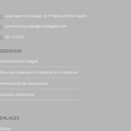
Calle Saturnino Calleja, 16 1ª Planta 28002 Madrid
contratacionpublica@vbabogados.com
657 024 570
SERVICIOS
Asesoramiento Integral
Recursos Especiales En Materia De Contratación
Modelización de documentos
Licitación Electrónica
ENLACES
Equipo