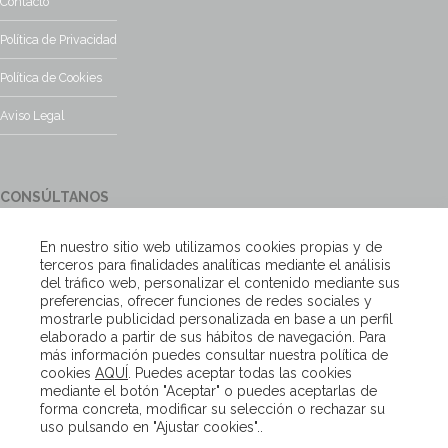
Contacto
Política de Privacidad
Política de Cookies
Aviso Legal
CONSÚLTANOS
¿Tienes alguna duda?, contacta con nosotros y te responderemos
En nuestro sitio web utilizamos cookies propias y de
encantados
terceros para finalidades analíticas mediante el análisis
del tráfico web, personalizar el contenido mediante sus
preferencias, ofrecer funciones de redes sociales y
Escríbenos
mostrarle publicidad personalizada en base a un perfil
elaborado a partir de sus hábitos de navegación. Para
más información puedes consultar nuestra política de
cookies
AQUÍ
. Puedes aceptar todas las cookies
Copyright – Van Beveren 2020
mediante el botón "Aceptar" o puedes aceptarlas de
forma concreta, modificar su selección o rechazar su
uso pulsando en "Ajustar cookies"..