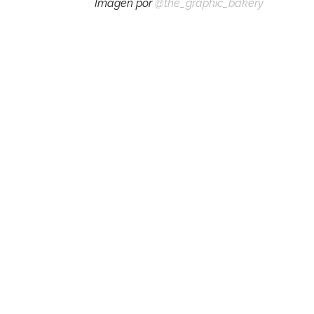
Imagen por
@the_graphic_bakery