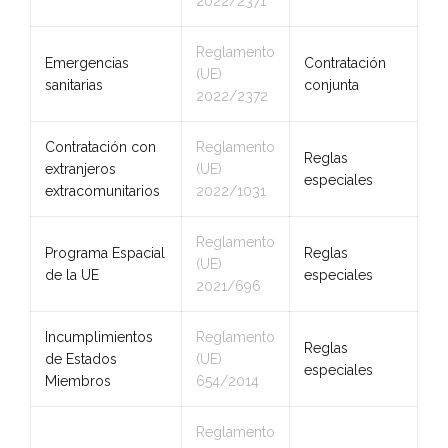
2022/2371
Reglamento
Emergencias
Contratación
(UE)
sanitarias
conjunta
2022/2372
Contratación con
Reglamento
Reglas
extranjeros
(UE)
especiales
extracomunitarios
2022/1031
Reglamento
Programa Espacial
Reglas
(UE)
de la UE
especiales
2021/696
Incumplimientos
Reglamento
Reglas
de Estados
(UE)
especiales
Miembros
654/2014
Reglamento