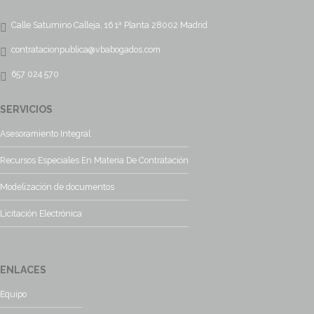
Calle Saturnino Calleja, 16 1ª Planta 28002 Madrid
contratacionpublica@vbabogados.com
657 024 570
SERVICIOS
Asesoramiento Integral
Recursos Especiales En Materia De Contratación
Modelización de documentos
Licitación Electrónica
ENLACES
Equipo