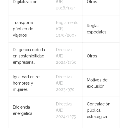
Digitalización
(UE)
Otros
2018/1724
Transporte
Reglamento
Reglas
público de
(CE)
especiales
viajeros
1370/2007
Diligencia debida
Directiva
en sostenibilidad
(UE)
Otros
empresarial
2024/1760
Igualdad entre
Directiva
Motivos de
hombres y
(UE)
exclusión
mujeres
2023/970
Directiva
Contratación
Eficiencia
(UE)
pública
energética
2024/1275
estratégica