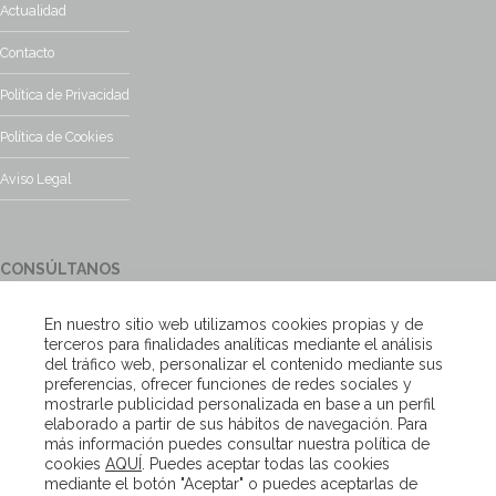
Actualidad
Contacto
Política de Privacidad
Política de Cookies
Aviso Legal
CONSÚLTANOS
¿Tienes alguna duda?, contacta con nosotros y te responderemos
En nuestro sitio web utilizamos cookies propias y de
encantados
terceros para finalidades analíticas mediante el análisis
del tráfico web, personalizar el contenido mediante sus
preferencias, ofrecer funciones de redes sociales y
Escríbenos
mostrarle publicidad personalizada en base a un perfil
elaborado a partir de sus hábitos de navegación. Para
más información puedes consultar nuestra política de
cookies
AQUÍ
. Puedes aceptar todas las cookies
Copyright – Van Beveren 2020
mediante el botón "Aceptar" o puedes aceptarlas de