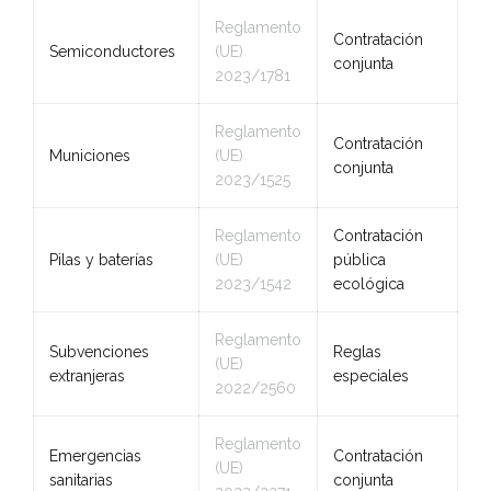
Reglamento
Contratación
Semiconductores
(UE)
conjunta
2023/1781
Reglamento
Contratación
Municiones
(UE)
conjunta
2023/1525
Reglamento
Contratación
Pilas y baterías
(UE)
pública
2023/1542
ecológica
Reglamento
Subvenciones
Reglas
(UE)
extranjeras
especiales
2022/2560
Reglamento
Emergencias
Contratación
(UE)
sanitarias
conjunta