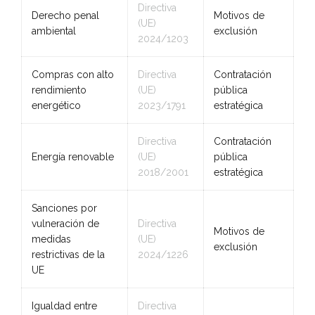
Directiva
Derecho penal
Motivos de
(UE)
ambiental
exclusión
2024/1203
Compras con alto
Directiva
Contratación
rendimiento
(UE)
pública
energético
2023/1791
estratégica
Directiva
Contratación
Energía renovable
(UE)
pública
2018/2001
estratégica
Sanciones por
vulneración de
Directiva
Motivos de
medidas
(UE)
exclusión
restrictivas de la
2024/1226
UE
Igualdad entre
Directiva