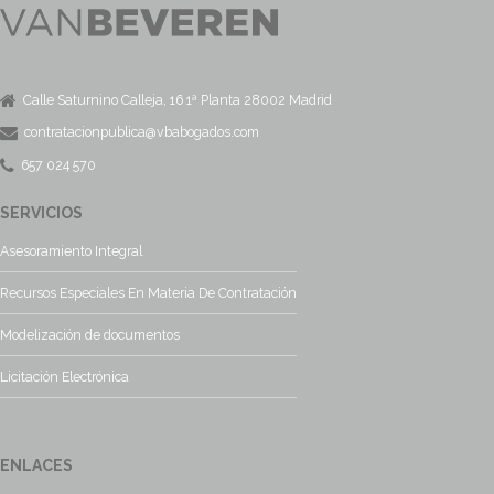
Calle Saturnino Calleja, 16 1ª Planta 28002 Madrid
contratacionpublica@vbabogados.com
657 024 570
SERVICIOS
Asesoramiento Integral
Recursos Especiales En Materia De Contratación
Modelización de documentos
Licitación Electrónica
ENLACES