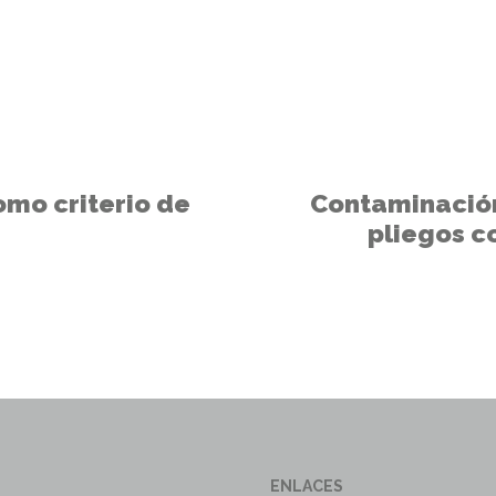
omo criterio de
Contaminación
pliegos c
ENLACES