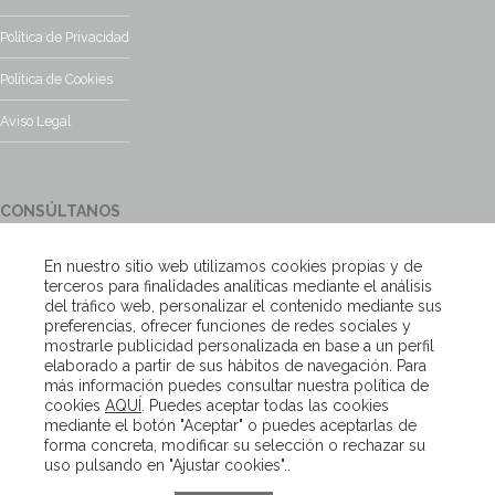
Política de Privacidad
Política de Cookies
Aviso Legal
CONSÚLTANOS
¿Tienes alguna duda?, contacta con nosotros y te responderemos
En nuestro sitio web utilizamos cookies propias y de
encantados
terceros para finalidades analíticas mediante el análisis
del tráfico web, personalizar el contenido mediante sus
preferencias, ofrecer funciones de redes sociales y
Escríbenos
mostrarle publicidad personalizada en base a un perfil
elaborado a partir de sus hábitos de navegación. Para
más información puedes consultar nuestra política de
cookies
AQUÍ
. Puedes aceptar todas las cookies
Copyright – Van Beveren 2020
mediante el botón "Aceptar" o puedes aceptarlas de
forma concreta, modificar su selección o rechazar su
uso pulsando en "Ajustar cookies"..