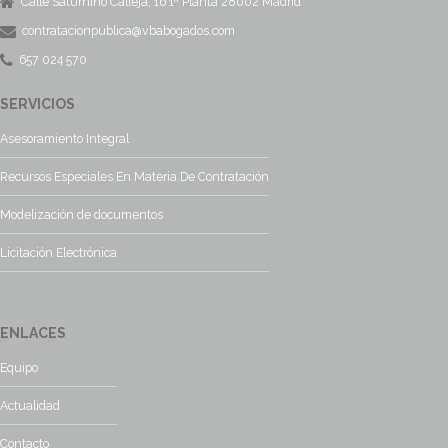
Calle Saturnino Calleja, 16 1ª Planta 28002 Madrid
contratacionpublica@vbabogados.com
657 024 570
SERVICIOS
Asesoramiento Integral
Recursos Especiales En Materia De Contratación
Modelización de documentos
Licitación Electrónica
ENLACES
Equipo
Actualidad
Contacto