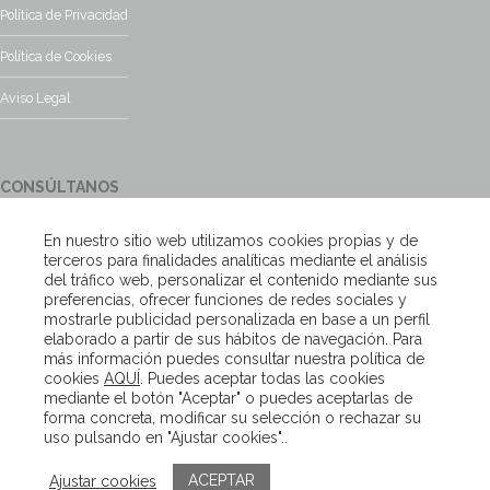
Política de Privacidad
Política de Cookies
Aviso Legal
CONSÚLTANOS
¿Tienes alguna duda?, contacta con nosotros y te responderemos
En nuestro sitio web utilizamos cookies propias y de
encantados
terceros para finalidades analíticas mediante el análisis
del tráfico web, personalizar el contenido mediante sus
preferencias, ofrecer funciones de redes sociales y
Escríbenos
mostrarle publicidad personalizada en base a un perfil
elaborado a partir de sus hábitos de navegación. Para
más información puedes consultar nuestra política de
cookies
AQUÍ
. Puedes aceptar todas las cookies
Copyright – Van Beveren 2020
mediante el botón "Aceptar" o puedes aceptarlas de
forma concreta, modificar su selección o rechazar su
uso pulsando en "Ajustar cookies"..
ACEPTAR
Ajustar cookies