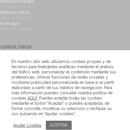
Política de Privacidad
Política de Cookies
Aviso Legal
CONSÚLTANOS
¿Tienes alguna duda?, contacta con nosotros y te responderemos
En nuestro sitio web utilizamos cookies propias y de
encantados
terceros para finalidades analíticas mediante el análisis
del tráfico web, personalizar el contenido mediante sus
preferencias, ofrecer funciones de redes sociales y
Escríbenos
mostrarle publicidad personalizada en base a un perfil
elaborado a partir de sus hábitos de navegación. Para
más información puedes consultar nuestra política de
cookies
AQUÍ
. Puedes aceptar todas las cookies
Copyright – Van Beveren 2020
mediante el botón "Aceptar" o puedes aceptarlas de
forma concreta, modificar su selección o rechazar su
uso pulsando en "Ajustar cookies"..
ACEPTAR
Ajustar cookies