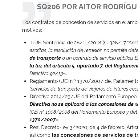
SQ206 POR AITOR RODRÍG
Los contratos de concesión de servicios en el ámbit
motivos:
TJUE. Sentencia de 28/11/2018 (C-328/17 “Amt A
escritas, la resolución de remisión no permite det
de transporte
o un contrato de servicio público. E
la luz
del artículo 5, apartado 7, del Reglame
Directiva 92/13
«.
Reglamento (UE) n.º 1370/2007, del Parlamento E
“
servicios de transporte
de viajeros de interés ec
Directiva 2014/23/UE del Parlamento Europeo y 
Directiva no se aplicará a las concesiones de
s
(CE) nº 1008/2008 del Parlamento Europeo y del 
1370/2007
«
Real Decreto-ley 3/2020, de 4 de febrero. Artíc
así como
las concesiones de servicios de t