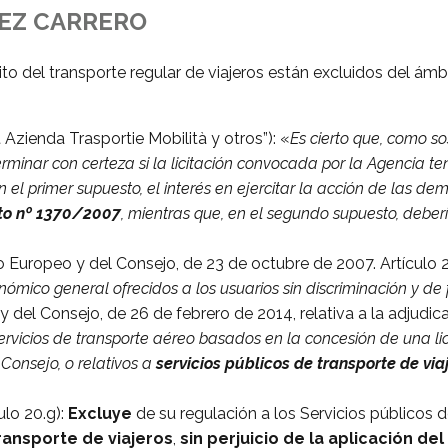
UEZ CARRERO
o del transporte regular de viajeros están excluidos del ámb
zienda Trasportie Mobilità y otros”): «
Es cierto que, como so
erminar con certeza si la licitación convocada por la Agencia t
n el primer supuesto, el interés en ejercitar la acción de las dem
nto nº 1370/2007
, mientras que, en el segundo supuesto, deberí
uropeo y del Consejo, de 23 de octubre de 2007. Artículo 2: 
onómico general ofrecidos a los usuarios sin discriminación y d
del Consejo, de 26 de febrero de 2014, relativa a la adjudic
ervicios de transporte aéreo basados en la concesión de una li
Consejo, o relativos a
servicios públicos de transporte de via
ulo 20.g):
Excluye
de su regulación a los Servicios públicos de
ransporte de viajeros
,
sin perjuicio de la aplicación d