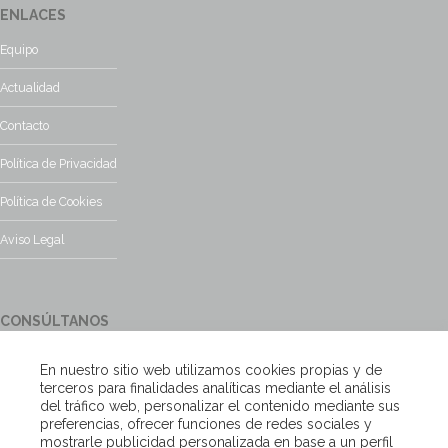
ENLACES
Equipo
Actualidad
Contacto
Política de Privacidad
Política de Cookies
Aviso Legal
CONSÚLTANOS
¿Tienes alguna duda?, contacta con nosotros y te responderemos
En nuestro sitio web utilizamos cookies propias y de
encantados
terceros para finalidades analíticas mediante el análisis
del tráfico web, personalizar el contenido mediante sus
preferencias, ofrecer funciones de redes sociales y
Escríbenos
mostrarle publicidad personalizada en base a un perfil