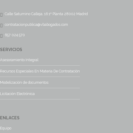
Calle Saturnino Calleja, 16 1ª Planta 28002 Madrid
contratacionpublica@vbabogados.com
657 024 570
SERVICIOS
Asesoramiento Integral
Recursos Especiales En Materia De Contratación
Modelización de documentos
Licitación Electrónica
ENLACES
Equipo