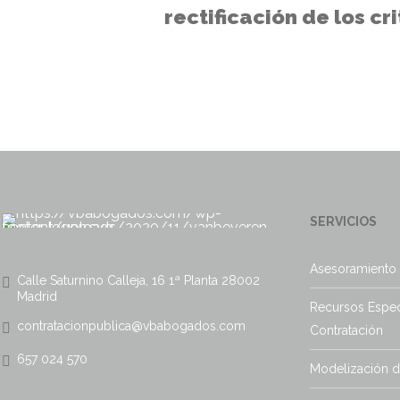
rectificación de los cr
solo es posible a caus
materiales, aritmético
SERVICIOS
Asesoramiento 
Calle Saturnino Calleja, 16 1ª Planta 28002
Madrid
Recursos Espec
contratacionpublica@vbabogados.com
Contratación
657 024 570
Modelización 