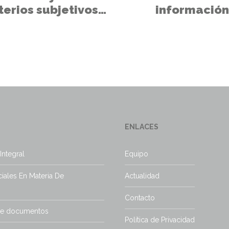
iterios subjetivos
información
a de errores
s o de hecho.
ENLACES
Integral
Equipo
iales En Materia De
Actualidad
Contacto
de documentos
Política de Privacidad