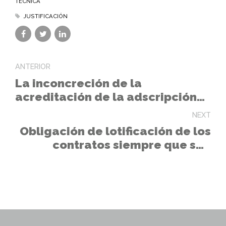
TÉCNICA
JUSTIFICACIÓN
ANTERIOR
La inconcreción de la
acreditación de la adscripción
de medios no puede perjudicar a
NEXT
los licitadores
Obligación de lotificación de los
contratos siempre que sea
posible o necesidad de
justificación suficiente en caso
de no lotificar.