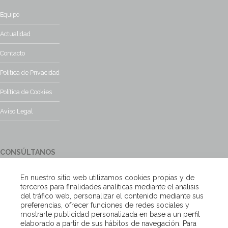
Equipo
Actualidad
Contacto
Política de Privacidad
Política de Cookies
Aviso Legal
CONSÚLTANOS
¿Tienes alguna duda?, contacta con nosotros y te responderemos
En nuestro sitio web utilizamos cookies propias y de
encantados
terceros para finalidades analíticas mediante el análisis
del tráfico web, personalizar el contenido mediante sus
preferencias, ofrecer funciones de redes sociales y
Escríbenos
mostrarle publicidad personalizada en base a un perfil
elaborado a partir de sus hábitos de navegación. Para