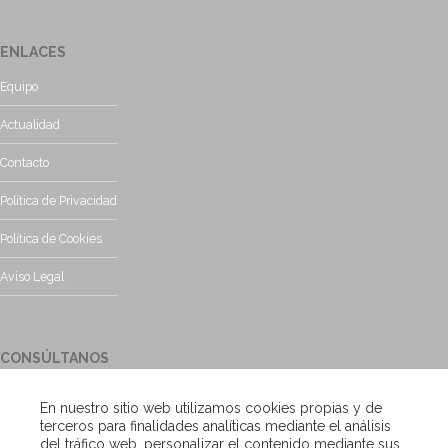
ENLACES
Equipo
Actualidad
Contacto
Política de Privacidad
Política de Cookies
Aviso Legal
CONSÚLTANOS
¿Tienes alguna duda?, contacta con nosotros y te responderemos
En nuestro sitio web utilizamos cookies propias y de
encantados
terceros para finalidades analíticas mediante el análisis
del tráfico web, personalizar el contenido mediante sus