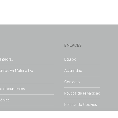
redactar la justi
ENLACES
Integral
Equipo
iales En Materia De
Actualidad
Contacto
de documentos
Política de Privacidad
rónica
Política de Cookies
Aviso Legal