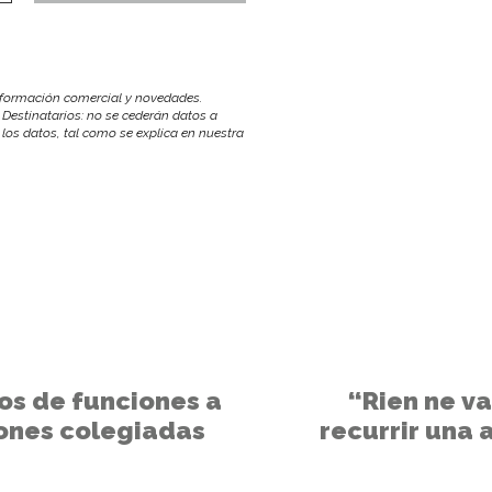
información comercial y novedades.
 Destinatarios: no se cederán datos a
r los datos, tal como se explica en nuestra
gos de funciones a
“Rien ne v
ones colegiadas
recurrir una 
anormal? ¿Qué
prácticos? El órg