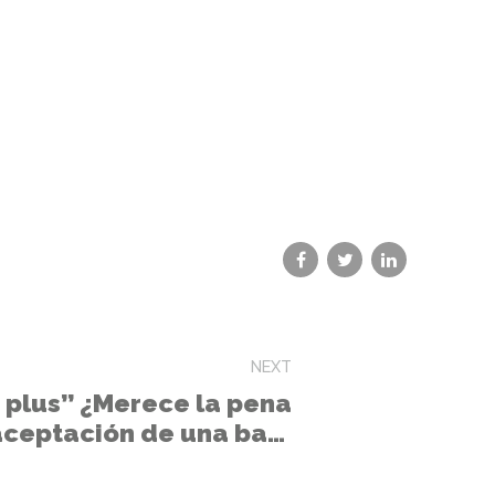
NEXT
a plus” ¿Merece la pena
aceptación de una baja
 se consigue a efectos
ano retrotrae, vuelve a