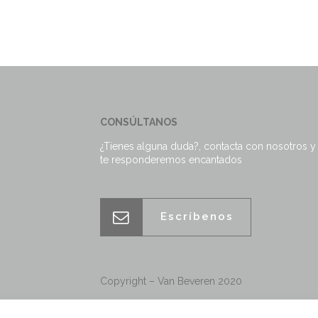
ficación y fin del juego.
CONSÚLTANOS
¿Tienes alguna duda?, contacta con nosotros y
te responderemos encantados
Escríbenos
Copyright – Van Beveren 2020