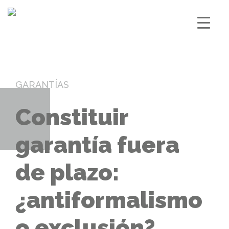
GARANTÍAS
Constituir
garantía fuera
de plazo:
¿antiformalismo
o exclusión?