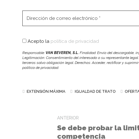
Acepto la
política de privacidad
Responsable:
VAN BEVEREN, S.L.
Finalidad: Envío del descargable, 
Legitimación: Consentimiento del interesado o su representante legal.
terceros salvo obligación legal. Derechos: Acceder, rectificar y suprimi
política de privacidad.
EXTENSIÓN MÁXIMA
IGUALDAD DE TRATO
OFERT
ANTERIOR
Se debe probar la limi
competencia