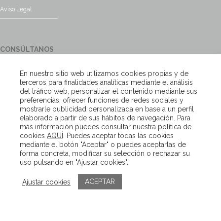
Aviso Legal
CONSÚLTANOS
¿Tienes alguna duda?, contacta con nosotros y te responderemos
En nuestro sitio web utilizamos cookies propias y de
encantados
terceros para finalidades analíticas mediante el análisis
del tráfico web, personalizar el contenido mediante sus
preferencias, ofrecer funciones de redes sociales y
Escríbenos
mostrarle publicidad personalizada en base a un perfil
elaborado a partir de sus hábitos de navegación. Para
más información puedes consultar nuestra política de
cookies
AQUÍ
. Puedes aceptar todas las cookies
Copyright – Van Beveren 2020
mediante el botón "Aceptar" o puedes aceptarlas de
forma concreta, modificar su selección o rechazar su
uso pulsando en "Ajustar cookies"..
ACEPTAR
Ajustar cookies