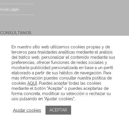
Aviso Legal
CONSÚLTANOS
¿Tienes alguna duda?, contacta con nosotros y te responderemos
En nuestro sitio web utilizamos cookies propias y de
encantados
terceros para finalidades analíticas mediante el análisis
del tráfico web, personalizar el contenido mediante sus
preferencias, ofrecer funciones de redes sociales y
Escríbenos
mostrarle publicidad personalizada en base a un perfil
elaborado a partir de sus hábitos de navegación. Para
más información puedes consultar nuestra política de
cookies
AQUÍ
. Puedes aceptar todas las cookies
Copyright – Van Beveren 2020
mediante el botón "Aceptar" o puedes aceptarlas de
forma concreta, modificar su selección o rechazar su
uso pulsando en "Ajustar cookies"..
ACEPTAR
Ajustar cookies