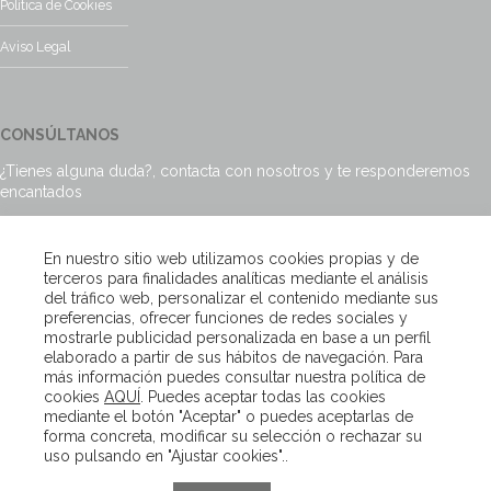
Política de Cookies
Aviso Legal
CONSÚLTANOS
¿Tienes alguna duda?, contacta con nosotros y te responderemos
encantados
Escríbenos
En nuestro sitio web utilizamos cookies propias y de
terceros para finalidades analíticas mediante el análisis
del tráfico web, personalizar el contenido mediante sus
preferencias, ofrecer funciones de redes sociales y
mostrarle publicidad personalizada en base a un perfil
Copyright – Van Beveren 2020
elaborado a partir de sus hábitos de navegación. Para
más información puedes consultar nuestra política de
cookies
AQUÍ
. Puedes aceptar todas las cookies
mediante el botón "Aceptar" o puedes aceptarlas de
forma concreta, modificar su selección o rechazar su
uso pulsando en "Ajustar cookies"..