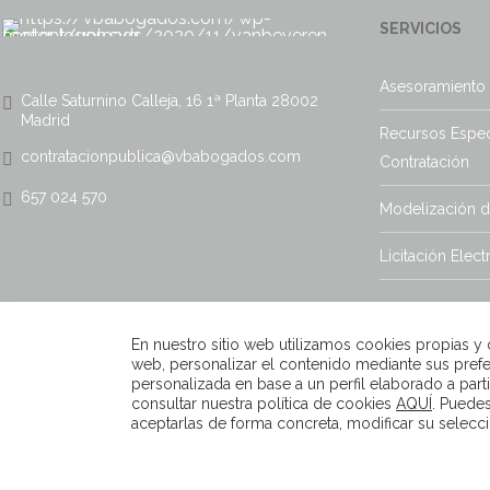
SERVICIOS
Asesoramiento 
Calle Saturnino Calleja, 16 1ª Planta 28002
Madrid
Recursos Espec
contratacionpublica@vbabogados.com
Contratación
657 024 570
Modelización 
Licitación Elect
En nuestro sitio web utilizamos cookies propias y de
web, personalizar el contenido mediante sus prefe
personalizada en base a un perfil elaborado a par
consultar nuestra política de cookies
AQUÍ
. Puede
aceptarlas de forma concreta, modificar su selecci