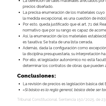
La definición de tales materiales afectados por
precios diseñado.
La precisa enumeración de los materiales cuyo 
la medida excepcional, es una cuestión de índo
Por esto, queda justificado que el art. 7.1 del 
normativo que por su rango es capaz de acom
Así, la enumeración de los materiales estableci
es taxativa: Se trata de una lista cerrada.
Además, dada la configuración como excepción 
la disciplina presupuestaria, su interpretación h
Por ello, el legislador autonómico no está facu
determinar los contratos de obras que pueden 
Conclusiones:
La revisión de precios es legislación básica de
«Si básica es la regla general, básica debe ser t
Tribunal Constitucional. Sentencia 150/2025, de 2