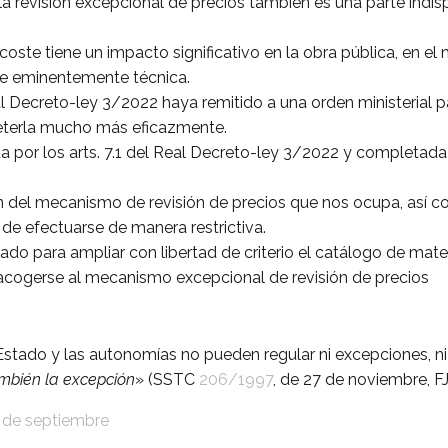
 la revisión excepcional de precios también es una parte indi
coste tiene un impacto significativo en la obra pública, en 
le eminentemente técnica.
Real Decreto-ley 3/2022 haya remitido a una orden ministerial 
eterla mucho más eficazmente.
da por los arts. 7.1 del Real Decreto-ley 3/2022 y completad
del mecanismo de revisión de precios que nos ocupa, así co
a de efectuarse de manera restrictiva.
ltado para ampliar con libertad de criterio el catálogo de ma
acogerse al mecanismo excepcional de revisión de precios
l Estado y las autonomías no pueden regular ni excepciones, n
ambién la excepción
» (SSTC
206/1997
, de 27 de noviembre, FJ
3 de septiembre