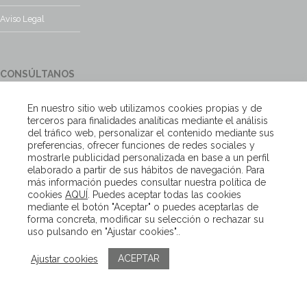
Aviso Legal
CONSÚLTANOS
¿Tienes alguna duda?, contacta con nosotros y te responderemos
En nuestro sitio web utilizamos cookies propias y de
encantados
terceros para finalidades analíticas mediante el análisis
del tráfico web, personalizar el contenido mediante sus
preferencias, ofrecer funciones de redes sociales y
Escríbenos
mostrarle publicidad personalizada en base a un perfil
elaborado a partir de sus hábitos de navegación. Para
más información puedes consultar nuestra política de
cookies
AQUÍ
. Puedes aceptar todas las cookies
Copyright – Van Beveren 2020
mediante el botón "Aceptar" o puedes aceptarlas de
forma concreta, modificar su selección o rechazar su
uso pulsando en "Ajustar cookies"..
ACEPTAR
Ajustar cookies