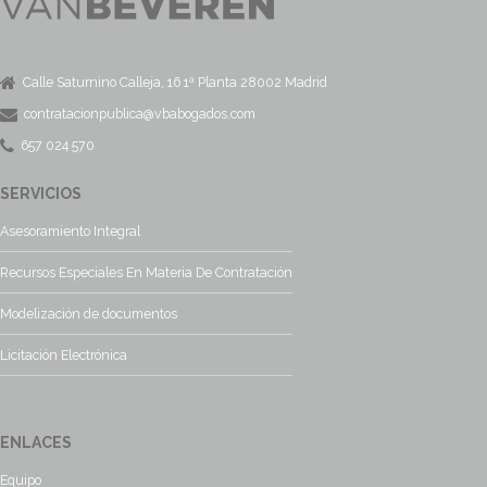
Calle Saturnino Calleja, 16 1ª Planta 28002 Madrid
contratacionpublica@vbabogados.com
657 024 570
SERVICIOS
Asesoramiento Integral
Recursos Especiales En Materia De Contratación
Modelización de documentos
Licitación Electrónica
ENLACES
Equipo