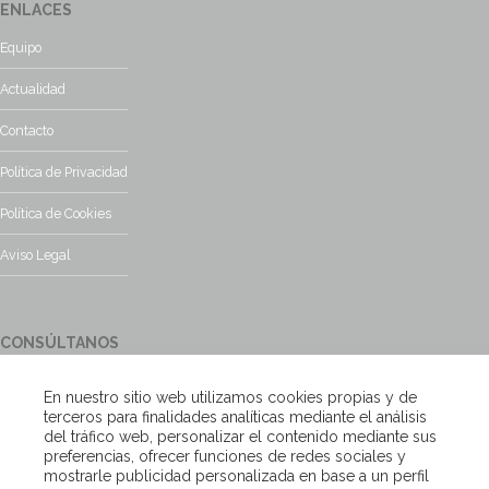
ENLACES
Equipo
Actualidad
Contacto
Política de Privacidad
Política de Cookies
Aviso Legal
CONSÚLTANOS
¿Tienes alguna duda?, contacta con nosotros y te responderemos
En nuestro sitio web utilizamos cookies propias y de
encantados
terceros para finalidades analíticas mediante el análisis
del tráfico web, personalizar el contenido mediante sus
preferencias, ofrecer funciones de redes sociales y
Escríbenos
mostrarle publicidad personalizada en base a un perfil